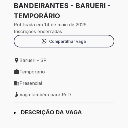
BANDEIRANTES - BARUERI -
TEMPORÁRIO
Publicada em 14 de maio de 2026
Inscrições encerradas
Compartilhar vaga
Barueri - SP
Local de trabalho: Barueri - SP
Temporário
Tipo de vaga: Temporário
Presencial
Modelo de trabalho: Presencial
Vaga também para PcD
Vaga também para PcD
Ir para candidatura
DESCRIÇÃO DA VAGA